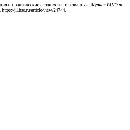
ния и практические сложности толкования».
Журнал ВШЭ по
tps://jil.hse.ru/article/view/24744.