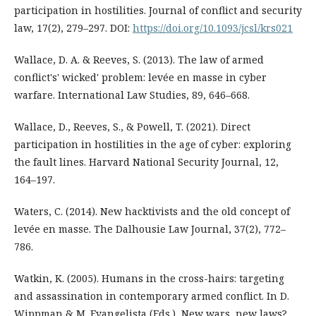
participation in hostilities. Journal of conflict and security
law, 17(2), 279–297. DOI:
https://doi.org/10.1093/jcsl/krs021
Wallace, D. A. & Reeves, S. (2013). The law of armed
conflict's' wicked' problem: levée en masse in cyber
warfare. International Law Studies, 89, 646–668.
Wallace, D., Reeves, S., & Powell, T. (2021). Direct
participation in hostilities in the age of cyber: exploring
the fault lines. Harvard National Security Journal, 12,
164–197.
Waters, C. (2014). New hacktivists and the old concept of
levée en masse. The Dalhousie Law Journal, 37(2), 772–
786.
Watkin, K. (2005). Humans in the cross-hairs: targeting
and assassination in contemporary armed conflict. In D.
Wippman & M. Evangelista (Eds.), New wars, new laws?