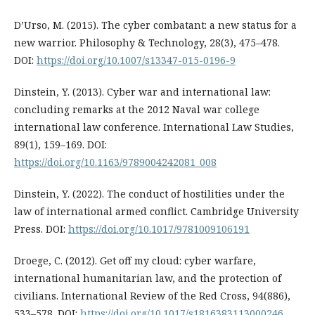
D’Urso, M. (2015). The cyber combatant: a new status for a
new warrior. Philosophy & Technology, 28(3), 475–478.
DOI:
https://doi.org/10.1007/s13347-015-0196-9
Dinstein, Y. (2013). Cyber war and international law:
concluding remarks at the 2012 Naval war college
international law conference. International Law Studies,
89(1), 159–169. DOI:
https://doi.org/10.1163/9789004242081_008
Dinstein, Y. (2022). The conduct of hostilities under the
law of international armed conflict. Cambridge University
Press. DOI:
https://doi.org/10.1017/9781009106191
Droege, C. (2012). Get off my cloud: cyber warfare,
international humanitarian law, and the protection of
civilians. International Review of the Red Cross, 94(886),
533–578. DOI:
https://doi.org/10.1017/s1816383113000246