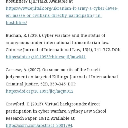
hostilities? EJIL:Talk!. Available at:
https://www.ejiltalk.org/ukranian-it-army-a-cyber-levee-
en-masse-or-civilians-directly-participating-in-
hostilities/
Buchan, R. (2016). Cyber warfare and the status of
anonymous under international humanitarian law.
Chinese Journal of International Law, 15(4), 741–772. DOI:
https://doi.org/10.1093/chinesejil/jmw041
Cassese, A. (2007). On some merits of the Israeli
judgement on targeted Killings. Journal of International
Criminal Justice, 5(2), 339–345. DOI:
https://doi.org/10.1093/jicj/mqm012
Crawford, E. (2013). Virtual backgrounds: direct
participation in cyber warfare. Sydney Law School
Research Paper, 10/12. Available at:
https://ssrn.com/abstract=2001794
.