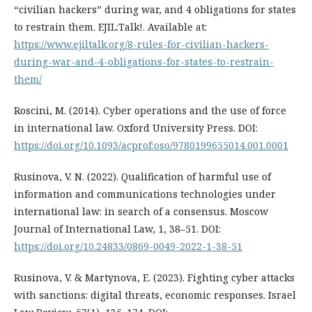
“civilian hackers” during war, and 4 obligations for states
to restrain them. EJIL:Talk!. Available at:
https://www.ejiltalk.org/8-rules-for-civilian-hackers-
during-war-and-4-obligations-for-states-to-restrain-
them/
Roscini, M. (2014). Cyber operations and the use of force
in international law. Oxford University Press. DOI:
https://doi.org/10.1093/acprof:oso/9780199655014.001.0001
Rusinova, V. N. (2022). Qualification of harmful use of
information and communications technologies under
international law: in search of a consensus. Moscow
Journal of International Law, 1, 38–51. DOI:
https://doi.org/10.24833/0869-0049-2022-1-38-51
Rusinova, V. & Martynova, E. (2023). Fighting cyber attacks
with sanctions: digital threats, economic responses. Israel