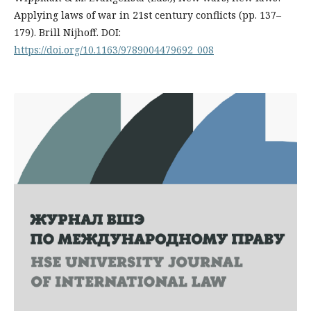
Applying laws of war in 21st century conflicts (pp. 137–
179). Brill Nijhoff. DOI:
https://doi.org/10.1163/9789004479692_008