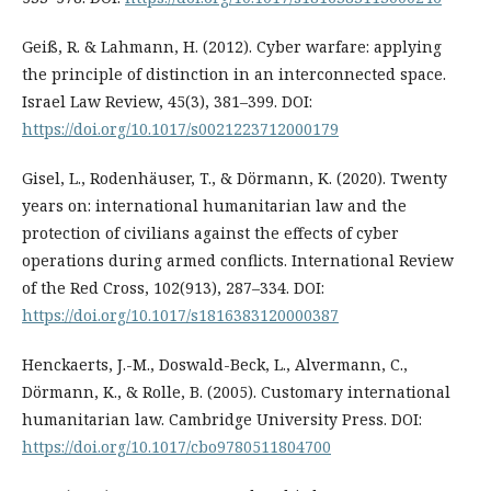
Geiß, R. & Lahmann, H. (2012). Cyber warfare: applying
the principle of distinction in an interconnected space.
Israel Law Review, 45(3), 381–399. DOI:
https://doi.org/10.1017/s0021223712000179
Gisel, L., Rodenhäuser, T., & Dörmann, K. (2020). Twenty
years on: international humanitarian law and the
protection of civilians against the effects of cyber
operations during armed conflicts. International Review
of the Red Cross, 102(913), 287–334. DOI:
https://doi.org/10.1017/s1816383120000387
Henckaerts, J.-M., Doswald-Beck, L., Alvermann, C.,
Dörmann, K., & Rolle, B. (2005). Customary international
humanitarian law. Cambridge University Press. DOI:
https://doi.org/10.1017/cbo9780511804700