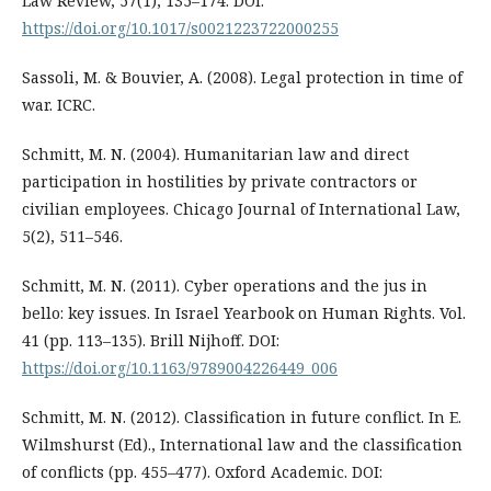
Law Review, 57(1), 135–174. DOI:
https://doi.org/10.1017/s0021223722000255
Sassoli, M. & Bouvier, A. (2008). Legal protection in time of
war. ICRC.
Schmitt, M. N. (2004). Humanitarian law and direct
participation in hostilities by private contractors or
civilian employees. Chicago Journal of International Law,
5(2), 511–546.
Schmitt, M. N. (2011). Cyber operations and the jus in
bello: key issues. In Israel Yearbook on Human Rights. Vol.
41 (pp. 113–135). Brill Nijhoff. DOI:
https://doi.org/10.1163/9789004226449_006
Schmitt, M. N. (2012). Classification in future conflict. In E.
Wilmshurst (Ed)., International law and the classification
of conflicts (pp. 455–477). Oxford Academic. DOI: