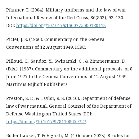
Pfanner, T. (2004). Military uniforms and the law of war.
International Review of the Red Cross, 86(853), 93–130.
DOI:
https://doi.org/10.1017/s1560775500180113
Pictet, J. S. (1960). Commentary on the Geneva
Conventions of 12 August 1949. ICRC.
Pilloud, C., Sandoz, Y., Swinarski, C., & Zimmermann, B.
(Eds.). (1987). Commentary on the additional protocols: of 8
June 1977 to the Geneva Conventions of 12 August 1949.
Martinus Nijhoff Publishers.
Preston, S. E., & Taylor, R. S. (2016). Department of defense
law of war manual. General Counsel of the Department of
Defense Washington United States. DOI:
https://doi.org/10.1017/9781108659727
.
Rodenhäuser, T. & Vignati, M. (4 October 2023). 8 rules for