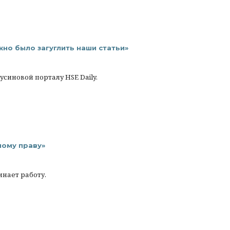
но было загуглить наши статьи»
синовой порталу HSE Daily.
ому праву»
нает работу.