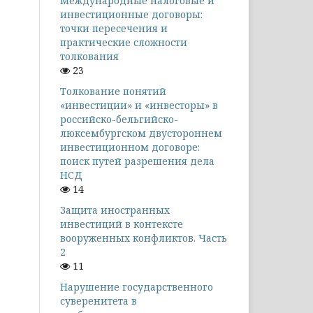
Международные налоговые и
инвестиционные договоры:
точки пересечения и
практические сложности
толкования
23
Толкование понятий
«инвестиции» и «инвесторы» в
российско-бельгийско-
люксембургском двустороннем
инвестиционном договоре:
поиск путей разрешения дела
НСД
14
Защита иностранных
инвестиций в контексте
вооруженных конфликтов. Часть
2
11
Нарушение государственного
суверенитета в