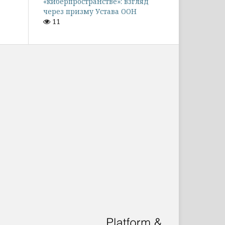
«киберпространстве»: взгляд
через призму Устава ООН
11