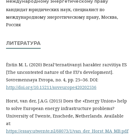
международному энергетическому праву
кандидат юридических наук, специалист по
международному энергетическому праву, Москва,
Россия
ЛИТЕРАТУРА
Èntin M. L. (2020) Bezal’ternativanyi harakter razvitiya ES
[The uncontested nature of the EU's development].
Sovremennaya Evropa, no. 4, pp. 25‒36. DOI:
http://doi.org/10.15211/soveurope420202536
Horst, van der, J.A.G. (2015) Does the «Energy Union» help
to solve European energy infrastructure problems?
University of Twente, Enschede, Netherlands. Available
at:
https://essay.utwente.nl/68073/1/van_der_Horst_MA_MB.pdf