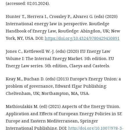
(accessed: 02.01.2024).
Hunter T., Herrera I., Crossley P., Alvarez G. (eds) (2020)
International energy law in perspective. Routledge
Handbook of Energy Law, Routledge: Abingdon, UK; New
York, NY, USA. DOI:
https://doi.org/10.4324/9780429450891
Jones C., Kettlewell W.-J. (eds) (2020) EU Energy Law
Volume I: The Internal Energy Market. 5th edition. EU
Energy Law series. 5th edition, Claeys and Casteels.
Keay M., Buchan D. (eds) (2015) Europe’s Energy Union: a
problem of governance, Edward Elgar Publishing:
Cheltenham, UK; Northampton, MA, USA.
Mathioulakis M. (ed) (2021) Aspects of the Energy Union.
Application and Effects of European Energy Policies in SE
Europe and Eastern Mediterranean, Springer
International Publishing. DOI:
http://doi.org/10.1007/978-3-