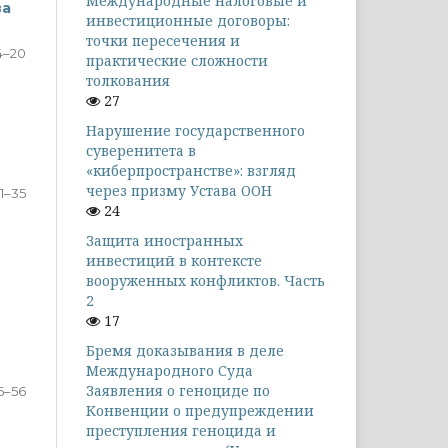
Международные налоговые и
ва
инвестиционные договоры:
точки пересечения и
4–20
практические сложности
толкования
27
Нарушение государственного
суверенитета в
«киберпространстве»: взгляд
через призму Устава ООН
1–35
24
Защита иностранных
инвестиций в контексте
вооруженных конфликтов. Часть
2
17
Бремя доказывания в деле
Международного Суда
Заявления о геноциде по
6–56
Конвенции о предупреждении
преступления геноцида и