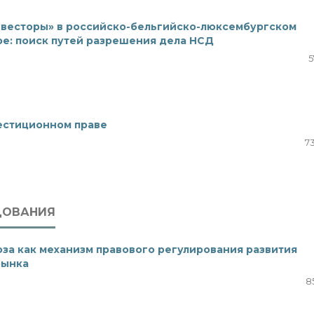
нвесторы» в российско-бельгийско-люксембургском
е: поиск путей разрешения дела НСД
5
естиционном праве
7
ДОВАНИЯ
за как механизм правового регулирования развития
рынка
8