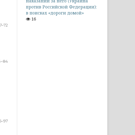
наказании за него (Украина
против Российской Федерации):
в поисках «дороги домой»
16
7–72
3–84
5–97