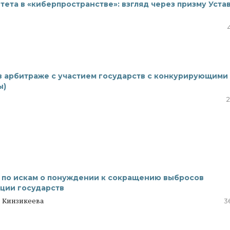
ета в «киберпространстве»: взгляд через призму Уста
в арбитраже с участием государств с конкурирующими
ы)
2
 по искам о понуждении к сокращению выбросов
еции государств
а Кинзикеева
3