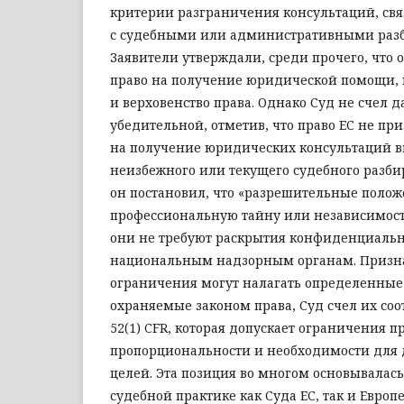
критерии разграничения консультаций, св
с судебными или административными разб
Заявители утверждали, среди прочего, что
право на получение юридической помощи, 
и верховенство права. Однако Суд не счел
убедительной, отметив, что право ЕС не при
на получение юридических консультаций в
неизбежного или текущего судебного разбир
он постановил, что «разрешительные поло
профессиональную тайну или независимост
они не требуют раскрытия конфиденциал
национальным надзорным органам. Признав
ограничения могут налагать определенные
охраняемые законом права, Суд счел их со
52(1) CFR, которая допускает ограничения п
пропорциональности и необходимости для
целей. Эта позиция во многом основывалась
судебной практике как Суда ЕС, так и Европ