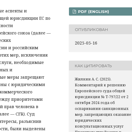
е аспекты и
PDF (ENGLISH)
бщей юрисдикции ЕС по
нности
ОПУБЛИКОВАН
ейского союза (далее —
еских
2025-05-16
сии и российским
этих мер, исключения
услуги, необходимые
КАК ЦИТИРОВАТЬ
бных и
ные меры запрещают
Жилкин А. С. (2025).
жены с юридическими
Комментарий к решению
Европейского суда общей
 коммерческого
юрисдикции № T-797/22 от 2
между приоритетами
октября 2024 года об
й прав человека в
оспаривании санкционных
алее — CFR). Суд
мер, запрещающих оказание
юридических
нтересы, разъяснив
консультационных услуг
ости, были выделены