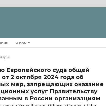
ЕНИЯ
О НАС
тарий
ю Европейского суда общей
от 2 октября 2024 года об
ных мер, запрещающих оказание
ционных услуг Правительству
ванным в России организациям
reau de Bruxelles and Others v Council of the