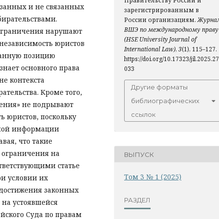
Правительству России и
язанных и не связанных
зарегистрированным в
ирательствами.
России организациям.
Журна
ВШЭ по международному праву
 ограничения нарушают
(HSE University Journal of
независимость юристов
International Law)
,
3
(1), 115–127.
 данную позицию
https://doi.org/10.17323/jil.2025.27
знает основного права
033
не контекста
Другие форматы
ательства. Кроме того,
библиографических
жения» не подрывают
ссылок
ь юристов, поскольку
ьной информации
ая, что такие
 ограничения на
ВЫПУСК
ответствующими статье
Том 3 № 1 (2025)
ри условии их
 достижения законных
РАЗДЕЛ
 на устоявшейся
ейского Суда по правам