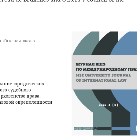
т «Высшая школа
казание юридических
вого судебного
ерховенство права,
авовой определенности