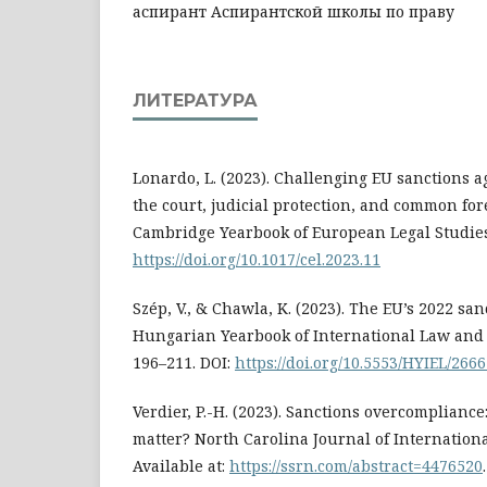
аспирант Аспирантской школы по праву
ЛИТЕРАТУРА
Lonardo, L. (2023). Challenging EU sanctions ag
the court, judicial protection, and common for
Cambridge Yearbook of European Legal Studies,
https://doi.org/10.1017/cel.2023.11
Szép, V., & Chawla, K. (2023). The EU’s 2022 san
Hungarian Yearbook of International Law and 
196–211. DOI:
https://doi.org/10.5553/HYIEL/26
Verdier, P.-H. (2023). Sanctions overcompliance
matter? North Carolina Journal of Internationa
Available at:
https://ssrn.com/abstract=4476520
.