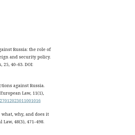
ainst Russia: the role of
eign and security policy.
 25, 40–63. DOI:
ctions against Russia.
European Law, 11(1),
6627012023011001016
: what, why, and does it
l Law, 48(3), 471–498.