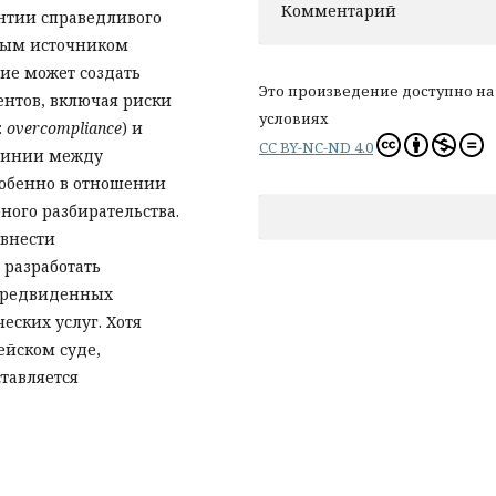
Комментарий
антии справедливого
вным источником
ие может создать
Это произведение доступно на
ентов, включая риски
условиях
:
overcompliance
) и
CC BY-NC-ND 4.0
линии между
обенно в отношении
ного разбирательства.
 внести
 разработать
предвиденных
ских услуг. Хотя
ейском суде,
тавляется