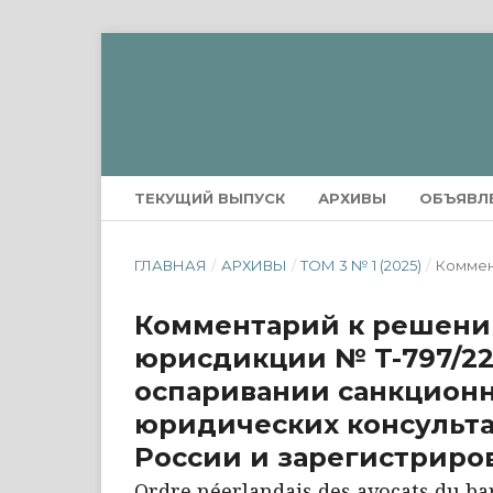
ТЕКУЩИЙ ВЫПУСК
АРХИВЫ
ОБЪЯВЛ
ГЛАВНАЯ
/
АРХИВЫ
/
ТОМ 3 № 1 (2025)
/
Коммен
Комментарий к решени
юрисдикции № T-797/22 
оспаривании санкцион
юридических консульта
России и зарегистриро
Ordre néerlandais des avocats du bar